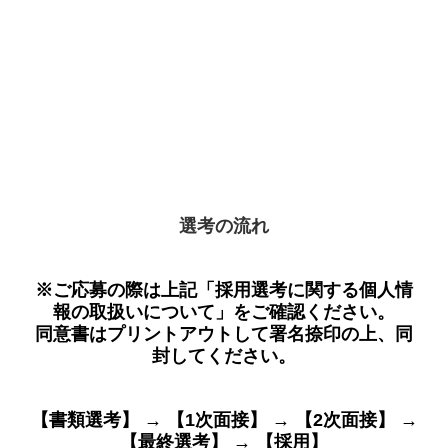
健康経営
各種SNS
取扱商品
ガス会社さま 支援システム
栄養士さま 支援システム
選考の流れ
パソコン 修理・保守
※ご応募の際は上記「採用選考に関する個人情
CoDMON（コドモン）
報の取扱いについて」をご確認ください。
同意書はプリントアウトして署名捺印の上、同
複合機・セキュリティ対策
封してください。
OISモバイルサポート
【書類選考】 → 【1次面接】 → 【2次面接】 →
【最終選考】 → 【採用】
導入実績