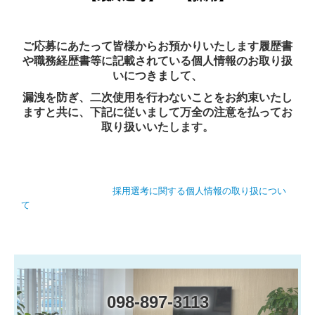
LPガス販売管理システム
ご応募にあたって皆様からお預かりいたします履歴書
給食管理システム
や職務経歴書等に記載されている個人情報のお取り扱
いにつきまして、
保守
漏洩を防ぎ、二次使用を行わないことをお約束いたし
ますと共に、下記に従いまして万全の注意を払ってお
CoDMON(コドモン)
取り扱いいたします。
Q＆A
LAN工事
採用選考に関する個人情報の取り扱につい
て
インターネット(Wi-Fi)
パソコン故障・トラブル
採用情報
098-897-3113
個人情報