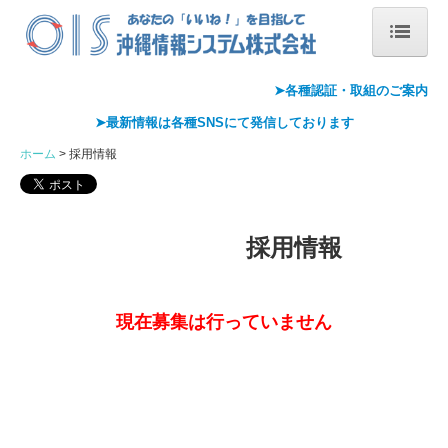
ホーム
➤各種認証・
取組のご案内
➤最新情報は各種
SNS
にて発信しております
会社概要
ホーム
採用情報
会社案内
代表あいさつ
採用情報
沿革
情報セキュリティ基本方針
現在募集は行っていません
アクセス
Pマーク取得
ISMS取得