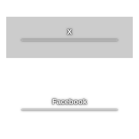
健康経営
各種SNS
X
取扱商品
ガス会社さま 支援システム
栄養士さま 支援システム
パソコン 修理・保守
CoDMON（コドモン）
Facebook
複合機・セキュリティ対策
OISモバイルサポート
導入実績