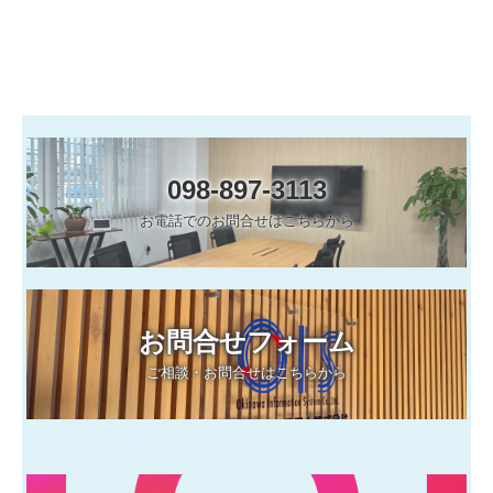
LPガス販売管理システム
給食管理システム
保守
098-897-3113
CoDMON(コドモン)
お電話でのお問合せはこちらから
Q＆A
LAN工事
お問合せフォーム
インターネット(Wi-Fi)
ご相談・お問合せはこちらから
パソコン故障・トラブル
採用情報
個人情報