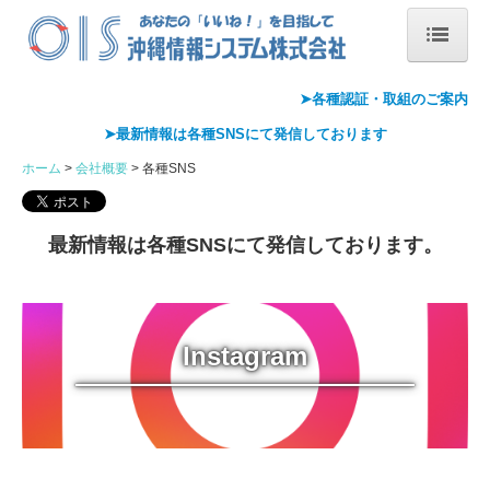
ホーム
➤各種認証・
取組のご案内
➤最新情報は各種
SNS
にて発信しております
会社概要
ホーム
会社概要
各種SNS
会社案内
代表あいさつ
最新情報は各種SNSにて発信しております。
沿革
情報セキュリティ基本方針
Instagram
アクセス
Pマーク取得
ISMS取得