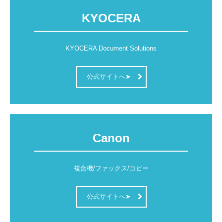
KYOCERA
健康経営
各種SNS
KYOCERA Document Solutions
取扱商品
公式サイトへ➤
ガス会社さま 支援システム
栄養士さま 支援システム
パソコン 修理・保守
Canon
CoDMON（コドモン）
複合機/ファックス/コピー
複合機・セキュリティ対策
OISモバイルサポート
公式サイトへ➤
導入実績