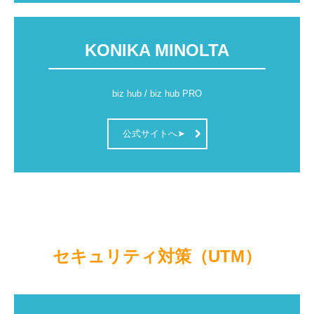
LPガス販売管理システム
KONIKA MINOLTA
給食管理システム
保守
biz hub / biz hub PRO
CoDMON(コドモン)
公式サイトへ➤
Q＆A
LAN工事
インターネット(Wi-Fi)
パソコン故障・トラブル
セキュリティ対策（UTM）
採用情報
個人情報