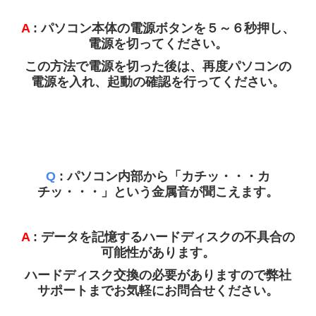
LPガス販売管理システム
A
: パソコン本体の電源ボタンを５～６秒押し、
電源を切ってください。
給食管理システム
この方法で電源を切った後は、再度パソコンの
電源を入れ、起動の確認を行ってください。
保守
CoDMON(コドモン)
Q＆A
Q
: パソコン内部から「カチッ・・・カ
LAN工事
チッ・・・」という金属音が聞こえます。
インターネット(Wi-Fi)
A
: データを記憶するハードディスクの不具合の
パソコン故障・トラブル
可能性があります。
ハードディスク交換の必要がありますので弊社
採用情報
サポートまでお気軽にお問合せください。
個人情報