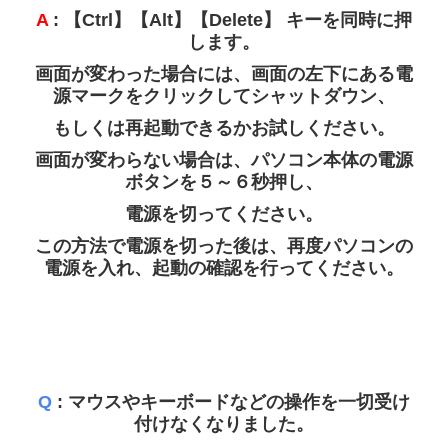
A
: 【Ctrl】【Alt】【Delete】 キーを同時に押
健康経営
します。
画面が変わった場合には、画面の左下にある電
各種SNS
源マークをクリックしてシャットダウン、
取扱商品
もしくは再起動できるかお試しください。
画面が変わらない場合は、パソコン本体の電源
ガス会社さま 支援システム
ボタンを５～６秒押し、
電源を切ってください。
栄養士さま 支援システム
この方法で電源を切った後は、再度パソコンの
パソコン 修理・保守
電源を入れ、起動の確認を行ってください。
CoDMON（コドモン）
複合機・セキュリティ対策
OISモバイルサポート
Q
: マウスやキーボードなどの操作を一切受け
付けなくなりました。
導入実績