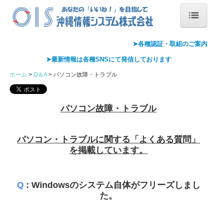
ホーム
➤各種認証・
取組のご案内
➤最新情報は各種
SNS
にて発信しております
会社概要
ホーム
Q＆A
パソコン故障・トラブル
会社案内
代表あいさつ
パソコン故障・トラブル
沿革
パソコン・トラブルに関する「よくある質問」
情報セキュリティ基本方針
を掲載しています。
アクセス
Q
: Windowsのシステム自体がフリーズしまし
Pマーク取得
た。
ISMS取得