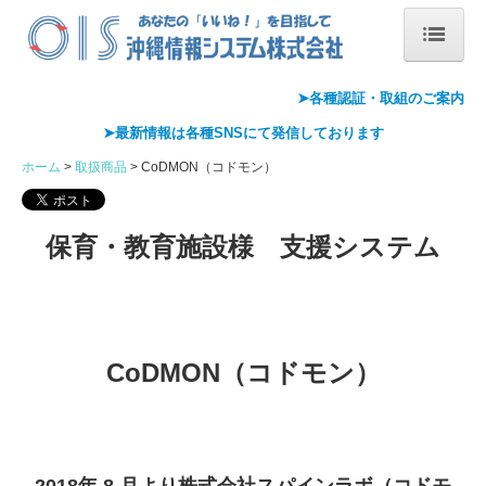
ホーム
➤各種認証・
取組のご案内
➤最新情報は各種
SNS
にて発信しております
会社概要
ホーム
取扱商品
CoDMON（コドモン）
会社案内
代表あいさつ
保育・教育施設様 支援システム
沿革
情報セキュリティ基本方針
CoDMON（
コドモン
）
アクセス
Pマーク取得
ISMS取得