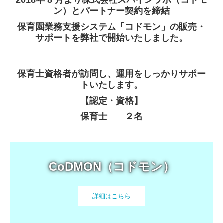
2018年 8 月より株式会社スパインラボ（コドモ
ン）とパートナー契約を締結
健康経営
保育園業務支援システム「コドモン」の販売・
サポートを弊社で開始いたしました。
各種SNS
取扱商品
保育士資格者が訪問し、運用をしっかりサポー
トいたします。
ガス会社さま 支援システム
【認定・資格】
栄養士さま 支援システム
保育士 ２名
パソコン 修理・保守
CoDMON（コドモン）
CoDMON（コドモン）
複合機・セキュリティ対策
詳細はこちら
OISモバイルサポート
導入実績