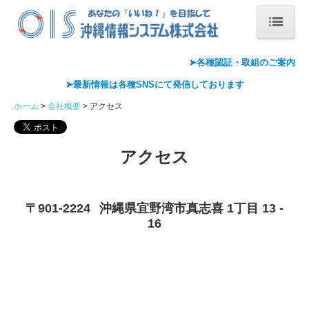
ホーム
➤各種認証・
取組のご案内
➤最新情報は各種
SNS
にて発信しております
会社概要
ホーム
会社概要
アクセス
会社案内
代表あいさつ
アクセス
沿革
〒901-2224
沖縄県宜野湾市真志喜 1丁目 13 -
情報セキュリティ基本方針
16
アクセス
Pマーク取得
ISMS取得