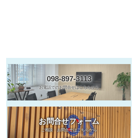
LPガス販売管理システム
給食管理システム
保守
CoDMON(コドモン)
Q＆A
098-897-3113
LAN工事
お電話でのお問合せはこちらから
インターネット(Wi-Fi)
パソコン故障・トラブル
お問合せフォーム
採用情報
ご相談・お問合せはこちらから
個人情報