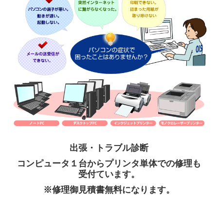
健康経営
各種SNS
取扱商品
ガス会社さま 支援システム
栄養士さま 支援システム
パソコン 修理・保守
出張・トラブル診断
CoDMON（コドモン）
コンピュータ１台からプリンタ単体での修理も
複合機・セキュリティ対策
受付ています。
※修理御見積書無料になります。
OISモバイルサポート
導入実績