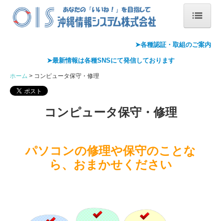
ホーム
➤各種認証・
取組のご案内
➤最新情報は各種
SNS
にて発信しております
会社概要
ホーム
コンピュータ保守・修理
会社案内
代表あいさつ
コンピュータ保守・修理
沿革
パソコンの修理や保守のことな
情報セキュリティ基本方針
ら、おまかせください
アクセス
Pマーク取得
ISMS取得