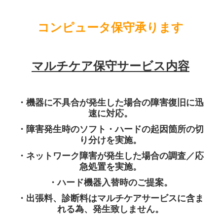
LPガス販売管理システム
コンピュータ保守承ります
給食管理システム
保守
マルチケア保守サービス内容
CoDMON(コドモン)
・機器に不具合が発生した場合の障害復旧に迅
Q＆A
速に対応。
・障害発生時のソフト・ハードの起因箇所の切
LAN工事
り分けを実施。
インターネット(Wi-Fi)
・ネットワーク障害が発生した場合の調査／応
急処置を実施。
パソコン故障・トラブル
・ハード機器入替時のご提案。
採用情報
・出張料、診断料はマルチケアサービスに含ま
れる為、発生致しません。
個人情報