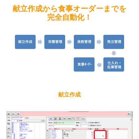
献立作成から食事オーダーまでを
LPガス販売管理システム
完全自動化！
給食管理システム
保守
CoDMON(コドモン)
Q＆A
LAN工事
献立作成
インターネット(Wi-Fi)
パソコン故障・トラブル
採用情報
個人情報