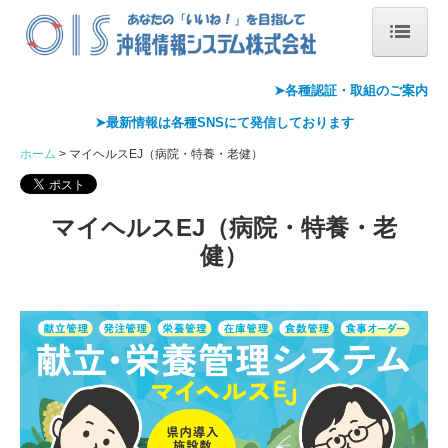
ホーム
➤各種認証・
取組のご案内
➤最新情報は各種
SNS
にて発信しております
会社概要
ホーム
マイヘルスEJ（病院・特養・老健）
会社案内
代表あいさつ
マイヘルスEJ（病院・特養・老
健）
沿革
情報セキュリティ基本方針
アクセス
Pマーク取得
ISMS取得