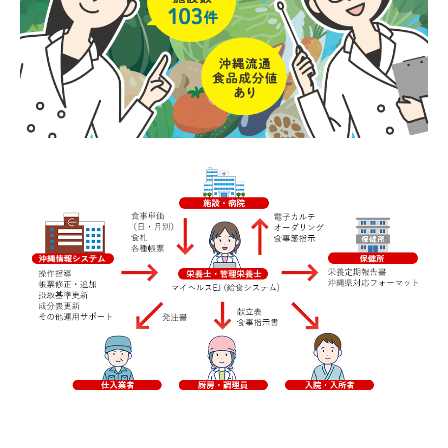
健康経営
各種SNS
取扱商品
ガス会社さま 支援システム
栄養士さま 支援システム
パソコン 修理・保守
CoDMON（コドモン）
複合機・セキュリティ対策
OISモバイルサポート
導入実績